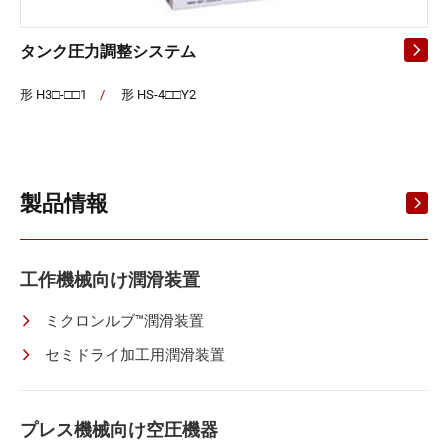
タンク圧力調整システム
形 H3□-□□1
/
形 HS-4□□Y2
製品情報
工作機械向け潤滑装置
ミクロンルブ™潤滑装置
セミドライ加工用潤滑装置
プレス機械向け空圧機器