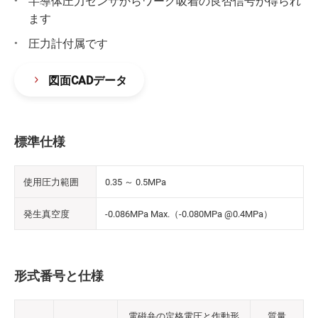
半導体圧力センサからワーク吸着の良否信号が得られ
ます
圧力計付属です
図面CADデータ
標準仕様
使用圧力範囲
0.35 ～ 0.5MPa
発生真空度
-0.086MPa Max.（-0.080MPa @0.4MPa）
形式番号と仕様
電磁弁の定格電圧と作動形
質量