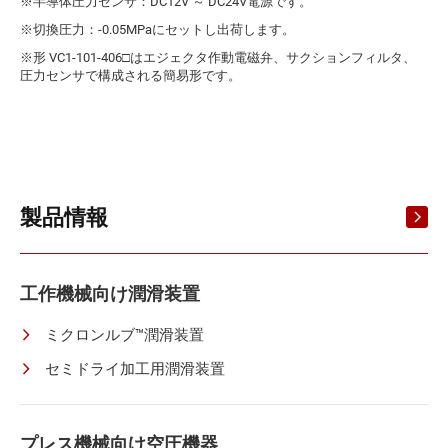
※半導体圧力センサ：DC12V ～ DC24V電源です。
※切換圧力：-0.05MPaにセットし出荷します。
※形 VC1-101-406□はエジェクタ作動電磁弁、サクションフィルタ、
圧力センサで構成される簡易形です。
製品情報
工作機械向け潤滑装置
ミクロンルブ™潤滑装置
セミドライ加工用潤滑装置
プレス機械向け空圧機器