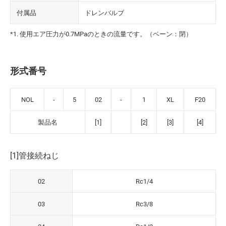
付属品
ドレンバルブ
*1. 使用エア圧力が0.7MPaのときの流量です。（ベーン：閉）
形式番号
NOL
-
5
02
-
1
XL
F20
製品名
[1]
[2]
[3]
[4]
[1]管接続ねじ
02
Rc1/4
03
Rc3/8