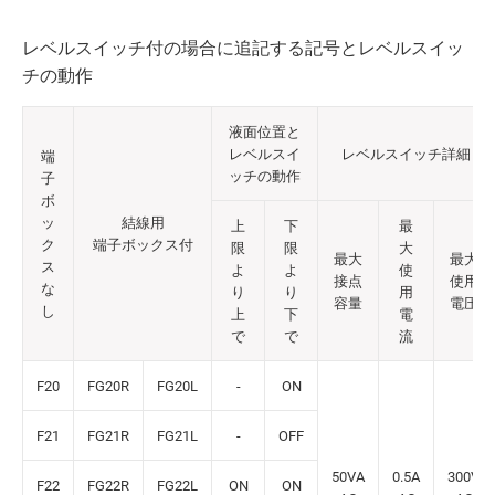
レベルスイッチ付の場合に追記する記号とレベルスイッ
チの動作
液面位置と
レベルスイ
レベルスイッチ詳細
端
ッチの動作
子
ボ
ッ
結線用
上
下
最
ク
端子ボックス付
限
限
大
最大
最大
ス
よ
よ
使
接点
使用
な
り
り
用
容量
電圧
し
上
下
電
で
で
流
F20
FG20R
FG20L
-
ON
F21
FG21R
FG21L
-
OFF
50VA
0.5A
300V
F22
FG22R
FG22L
ON
ON