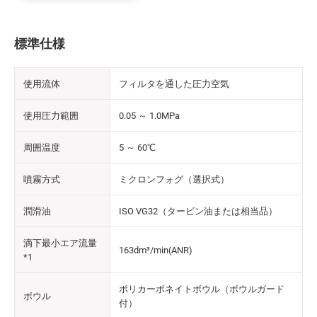
標準仕様
使用流体
フィルタを通した圧力空気
使用圧力範囲
0.05 ～ 1.0MPa
周囲温度
5 ～ 60℃
噴霧方式
ミクロンフォグ（選択式）
潤滑油
ISO VG32（タービン油または相当品）
滴下最小エア流量
163dm³/min(ANR)
*1
ポリカーボネイトボウル（ボウルガード
ボウル
付）