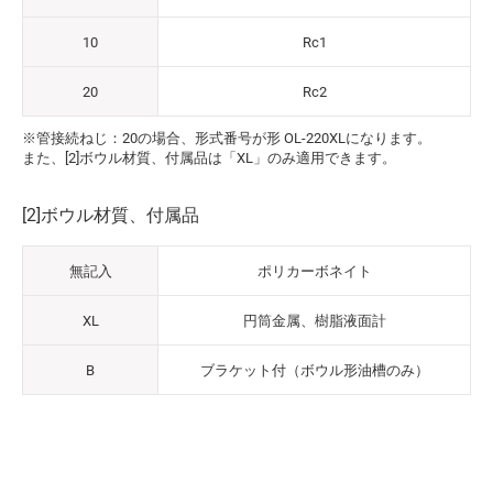
10
Rc1
20
Rc2
※管接続ねじ：20の場合、形式番号が形 OL-220XLになります。
また、[2]ボウル材質、付属品は「XL」のみ適用できます。
[2]ボウル材質、付属品
無記入
ポリカーボネイト
XL
円筒金属、樹脂液面計
B
ブラケット付（ボウル形油槽のみ）