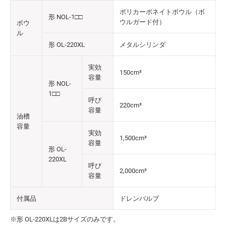
ポリカーボネイトボウル（ボ
形 NOL-1□□
ウルガード付）
ボウ
ル
形 OL-220XL
メタルシリンダ
実効
150cm³
容量
形 NOL-
1□□
呼び
220cm³
容量
油槽
容量
実効
1,500cm³
容量
形 OL-
220XL
呼び
2,000cm³
容量
付属品
ドレンバルブ
※形 OL-220XLは2Bサイズのみです。