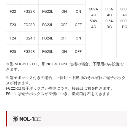
50VA
0.5A
300V
F22
FG22R
FG22L
ON
ON
AC
AC
AC
50W
0.5A
300V
F23
FG23R
FG23L
OFF
OFF
AC
DC
DC
F24
FG24R
FG24L
OFF
ON
F25
FG25R
FG25L
ON
OFF
※形 NOL-5□□-1XL、形 NOL-5□□-2XL油槽の場合、下限用のみ設置で
きます。
※端子ボックス付きの場合、上限用・下限用のそれぞれに端子ボック
スが付きます。
FG□□Rは端子ボックスが右側につき、接続口は右を向きます。
FG□□Lは端子ボックスが左側につき、接続口は左を向きます。
形 NOL-1□□