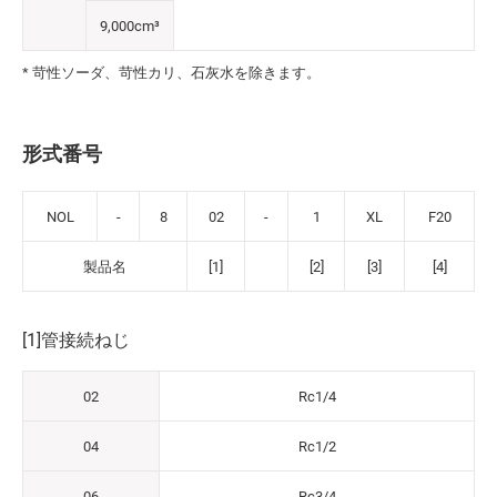
9,000cm³
* 苛性ソーダ、苛性カリ、石灰水を除きます。
形式番号
NOL
-
8
02
-
1
XL
F20
製品名
[1]
[2]
[3]
[4]
[1]管接続ねじ
02
Rc1/4
04
Rc1/2
06
Rc3/4