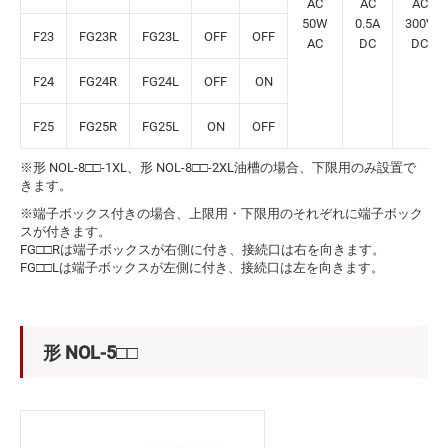
AC
AC
AC
50W
0.5A
300V
F23
FG23R
FG23L
OFF
OFF
AC
DC
DC
F24
FG24R
FG24L
OFF
ON
F25
FG25R
FG25L
ON
OFF
※形 NOL-8□□-1XL、形 NOL-8□□-2XL油槽の場合、下限用のみ設置で
きます。
※端子ボックス付きの場合、上限用・下限用のそれぞれに端子ボック
スが付きます。
FG□□Rは端子ボックスが右側に付き、接続口は右を向きます。
FG□□Lは端子ボックスが左側に付き、接続口は左を向きます。
形 NOL-5□□