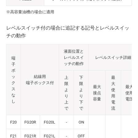
※高容量油槽の場合に適用
レベルスイッチ付の場合に追記する記号とレベルスイッ
チの動作
液面位置と
レベルスイ
レベルスイッチ詳細
端
ッチの動作
子
ボ
ッ
結線用
上
下
最
ク
端子ボックス付
限
限
大
最大
最大
ス
よ
よ
使
接点
使用
な
り
り
用
容量
電圧
し
上
下
電
で
で
流
F20
FG20R
FG20L
-
ON
F21
FG21R
FG21L
-
OFF