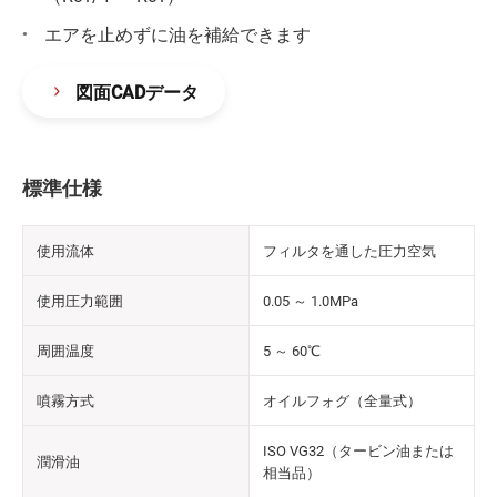
エアを止めずに油を補給できます
図面CADデータ
標準仕様
使用流体
フィルタを通した圧力空気
使用圧力範囲
0.05 ～ 1.0MPa
周囲温度
5 ～ 60℃
噴霧方式
オイルフォグ（全量式）
ISO VG32（タービン油または
潤滑油
相当品）