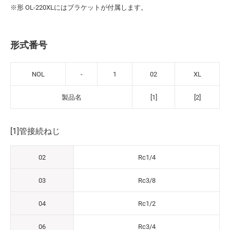
※形 OL-220XLにはブラケットが付属します。
形式番号
NOL
-
1
02
XL
製品名
[1]
[2]
[1]管接続ねじ
02
Rc1/4
03
Rc3/8
04
Rc1/2
06
Rc3/4