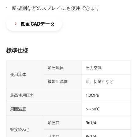
離型剤などのスプレイにも使用できます
図面CADデータ
標準仕様
加圧流体
圧力空気
使用流体
被加圧流体
油、切削油など
最高使用圧力
1.0MPa
周囲温度
5～60℃
加圧口
Rc1/4
管接続ねじ
吐出口
Rc1/4