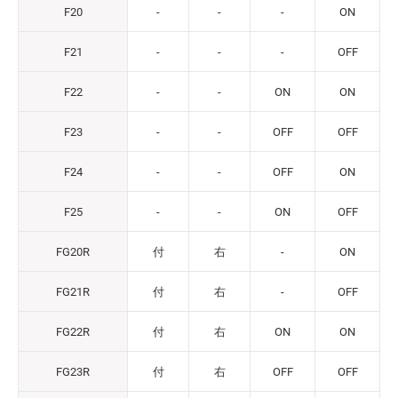
F20
-
-
-
ON
F21
-
-
-
OFF
F22
-
-
ON
ON
F23
-
-
OFF
OFF
F24
-
-
OFF
ON
F25
-
-
ON
OFF
FG20R
付
右
-
ON
FG21R
付
右
-
OFF
FG22R
付
右
ON
ON
FG23R
付
右
OFF
OFF