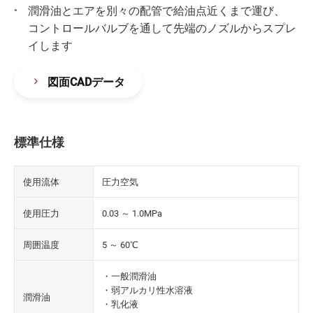
潤滑油とエアを別々の配管で給油点近くまで運び、
コントロールバルブを通して先端のノズルからスプレ
イします
図面CADデータ
標準仕様
使用流体
圧力空気
使用圧力
0.03 ～ 1.0MPa
周囲温度
5 ～ 60℃
・一般潤滑油
・弱アルカリ性水溶液
潤滑油
・乳化液