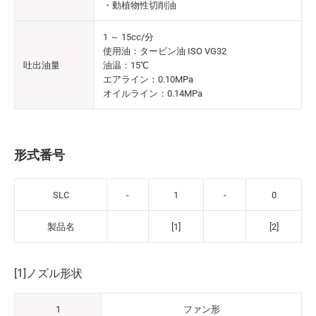
・動植物性切削油
1 ～ 15cc/分
使用油：タービン油 ISO VG32
吐出油量
油温：15℃
エアライン：0.10MPa
オイルライン：0.14MPa
形式番号
SLC
-
1
-
0
製品名
[1]
[2]
[1]ノズル形状
1
ファン形