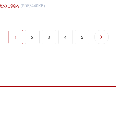
変更のご案内
(PDF/440KB)
1
2
3
4
5