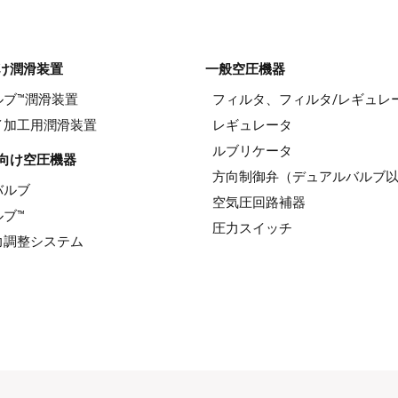
け潤滑装置
一般空圧機器
ルブ™潤滑装置
フィルタ、フィルタ/レギュレ
イ加工用潤滑装置
レギュレータ
ルブリケータ
向け空圧機器
方向制御弁（デュアルバルブ
バルブ
空気圧回路補器
ブ™
圧力スイッチ
力調整システム