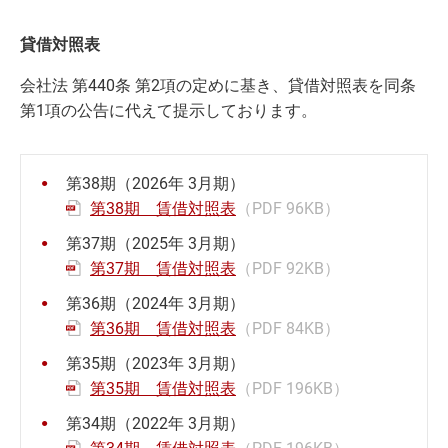
貸借対照表
会社法 第440条 第2項の定めに基き、貸借対照表を同条
第1項の公告に代えて提示しております。
第38期（2026年 3月期）
第38期 賃借対照表
（PDF 96KB）
第37期（2025年 3月期）
第37期 賃借対照表
（PDF 92KB）
第36期（2024年 3月期）
第36期 賃借対照表
（PDF 84KB）
第35期（2023年 3月期）
第35期 賃借対照表
（PDF 196KB）
第34期（2022年 3月期）
第34期 賃借対照表
（PDF 196KB）