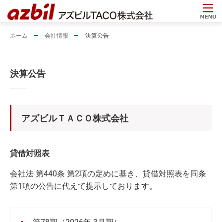
ホーム
会社情報
決算公告
決算公告
アズビルＴＡＣＯ株式会社
貸借対照表
会社法 第440条 第2項の定めに基き、貸借対照表を同条
第1項の公告に代えて提示しております。
第78期（2026年 3月期）