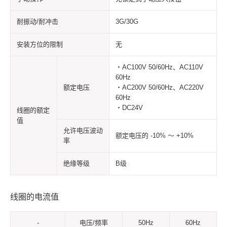
耐振动/耐冲击
3G/30G
安装方位的限制
无
・AC100V 50/60Hz、AC110V
60Hz
额定电压
・AC200V 50/60Hz、AC220V
60Hz
・DC24V
线圈的额定
值
允许电压波动
额定电压的 -10% ～ +10%
率
绝缘等级
B级
线圈的电流值
-
电压/频率
50Hz
60Hz