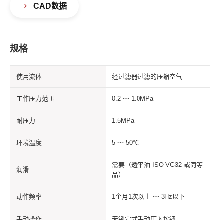
CAD数据
规格
使用流体
经过滤器过滤的压缩空气
工作压力范围
0.2 ～ 1.0MPa
耐压力
1.5MPa
环境温度
5 ～ 50℃
需要（透平油 ISO VG32 或同等
润滑
品）
动作频率
1个月1次以上 ～ 3Hz以下
手动操作
无锁定式手动压入按钮