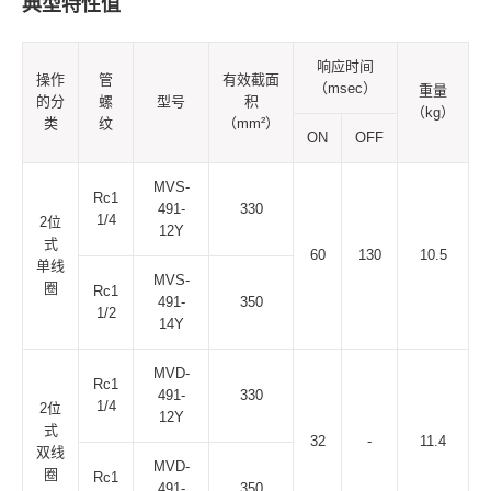
典型特性值
响应时间
操作
管
有效截面
（msec）
重量
的分
螺
型号
积
（kg）
类
纹
（mm²）
ON
OFF
MVS-
Rc1
491-
330
1/4
2位
12Y
式
60
130
10.5
单线
MVS-
圈
Rc1
491-
350
1/2
14Y
MVD-
Rc1
491-
330
1/4
2位
12Y
式
32
-
11.4
双线
MVD-
圈
Rc1
491-
350