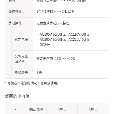
润滑
需要（透平油ISO VG32或同等品）*
动作频率
1个月1次以上 ～ 3Hz以下
手动操作
无锁定式手动压入按钮
・AC100V 50/60Hz、AC110V 60Hz
额定电压
・AC200V 50/60Hz、AC220V 60Hz
・DC24V
允许电压
额定电压的 -15% ～ +10%
波动率
绝缘等级
B级
* 即使在不注油的情况下也可以使用。
线圈的电流值
-
电压/频率
50Hz
60Hz