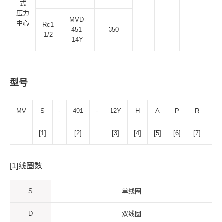
式
压力
MVD-
中心
Rc1
451-
350
1/2
14Y
型号
MV
S
-
491
-
12Y
H
A
P
R
DC
[1]
[2]
[3]
[4]
[5]
[6]
[7]
[
[1]线圈数
S
单线圈
D
双线圈