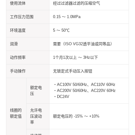
使用流体
经过过滤器过滤的压缩空气
工作压力范围
0.15 ～ 1.0MPa
环境温度
5 ～ 50℃
润滑
需要（ISO VG32透平油或同等品）
动作频率
1个月1次以上 ～ 3Hz以下
手动操作
无锁定式手动压入按钮
・AC100V 50/60Hz、AC110V 60Hz
额定电
・AC200V 50/60Hz、AC220V 60Hz
压
・DC24V
线圈的
允许电
额定值
压波动
额定电压的 -15% ～ +10%
率