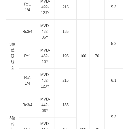
MVD-
Rc1
492-
215
5.3
1/4
12JY
MVD-
Rc3/4
432-
185
06Y
5.3
3位
式
MVD-
双
Rc1
432-
195
166
76
线
10Y
圈
MVD-
Rc1
432-
215
6.1
1/4
12JY
MVD-
Rc3/4
442-
185
06Y
5.3
3位
式
MVD-