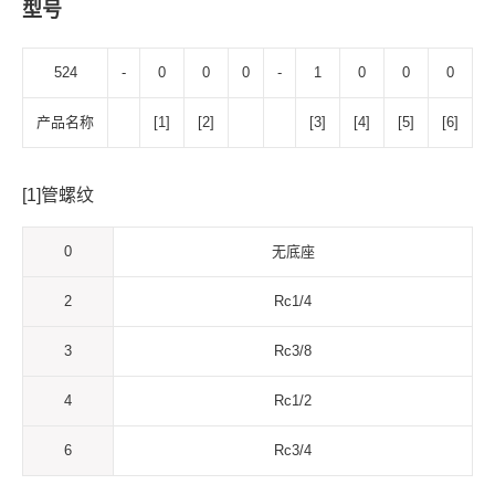
型号
524
-
0
0
0
-
1
0
0
0
产品名称
[1]
[2]
[3]
[4]
[5]
[6]
[1]管螺纹
0
无底座
2
Rc1/4
3
Rc3/8
4
Rc1/2
6
Rc3/4