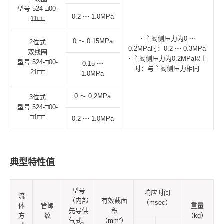
型号 524-□00-
0.2 ～ 1.0MPa
11□□
・主阀侧压力为0 ～
0 ～ 0.15MPa
2位式
0.2MPa时：0.2 ～ 0.3MPa
双线圈
・主阀侧压力为0.2MPa以上
型号 524-□00-
0.15 ～
时：与主阀侧压力相同
21□□
1.0MPa
0 ～ 0.2MPa
3位式
型号 524-□00-
□1□□
0.2 ～ 1.0MPa
典型特性值
型号
响应时间
流
（内部
有效截面
（msec）
体
管螺
重量
先导供
积
方
纹
（kg）
气式、
（mm²）