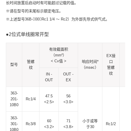
长时间放置后启动时有可能超过记载的值。
※请在型号的末尾标示额定电压。
※上述型号36B-00（Rc1 1/4 ～ Rc2）为外部先导式供气式。
●2位式单线圈常开型
有效截面积
（mm²）
EX接
< Cv值 >
管螺
响应时间*
口
质
型号
纹
（msec）
管螺
（k
纹
IN -
OUT -
OUT
EX
363-
47.5
56
201-
Rc1/4
<2.5>
<3.0>
10B0
363-
60
71
小于或等
301-
Rc3/8
Rc1/2
1.
<3.2>
<3.8>
于30
10B0