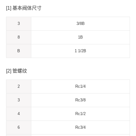
[1] 基本阀体尺寸
3
3/8B
8
1B
B
1 1/2B
[2] 管螺纹
2
Rc1/4
3
Rc3/8
4
Rc1/2
6
Rc3/4