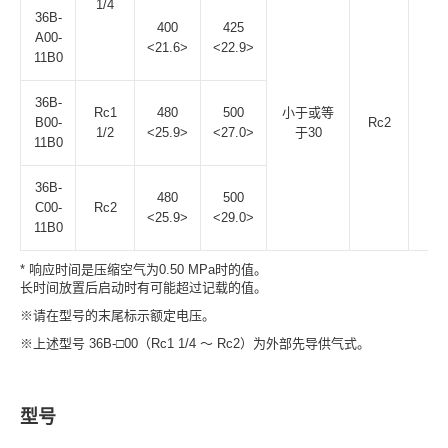
1/4
36B-
400
425
A00-
<21.6>
<22.9>
11B0
36B-
Rc1
480
500
小于或等
B00-
Rc2
6.
1/2
<25.9>
<27.0>
于30
11B0
36B-
480
500
C00-
Rc2
<25.9>
<29.0>
11B0
* 响应时间是压缩空气为0.50 MPa时的值。
长时间放置后启动时有可能超过记载的值。
※请在型号的末尾标示额定电压。
※上述型号 36B-□00（Rc1 1/4 ～ Rc2）为外部先导供气式。
型号