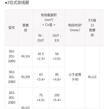
●2位式双线圈
有效截面积
（mm²）
EX接
< Cv值 >
管螺
响应时间*
口
重
型号
纹
（msec）
管螺
（k
纹
IN -
OUT -
OUT
EX
363-
42.5
56
201-
Rc1/4
<2.3>
<3.0>
20B0
363-
63
85
小于或等
301-
Rc3/8
Rc1/2
1.
<3.4>
<4.6>
于40
20B0
363-
75
100
401-
<4.0>
<5.4>
20B0
Rc1/2