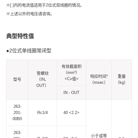
※[ ]内的电流值适用于2位式双线圈的情况。
※上述以外的电压请咨询。
典型特性值
●2位式单线圈常闭型
有效截面积
（mm²）
管螺纹
响应时间*
重量
<Cv值>
型号
（IN、
（msec）
（kg）
OUT）
IN - OUT
263-
201-
Rc1/4
40 <2.2>
00B0
263-
小于或等