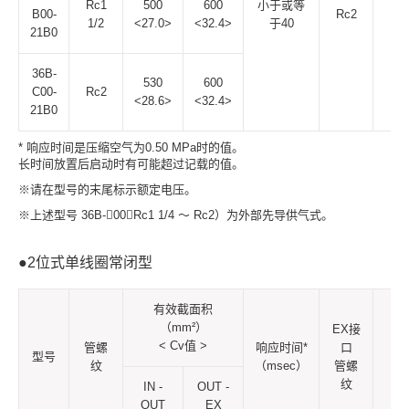
Rc1
500
600
小于或等
B00-
Rc2
6.
1/2
<27.0>
<32.4>
于40
21B0
36B-
530
600
C00-
Rc2
<28.6>
<32.4>
21B0
* 响应时间是压缩空气为0.50 MPa时的值。
长时间放置后启动时有可能超过记载的值。
※请在型号的末尾标示额定电压。
※上述型号 36B-00（Rc1 1/4 ～ Rc2）为外部先导供气式。
●2位式单线圈常闭型
有效截面积
（mm²）
EX接
< Cv值 >
管螺
响应时间*
口
重
型号
纹
（msec）
管螺
（k
纹
IN -
OUT -
OUT
EX