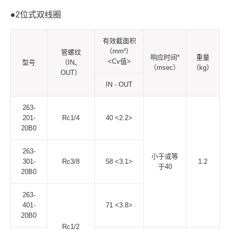
●2位式双线圈
有效截面积
（mm²）
管螺纹
响应时间*
重量
<Cv值>
型号
（IN、
（msec）
（kg）
OUT）
IN - OUT
263-
201-
Rc1/4
40 <2.2>
20B0
263-
小于或等
301-
Rc3/8
58 <3.1>
1.2
于40
20B0
263-
401-
71 <3.8>
20B0
Rc1/2