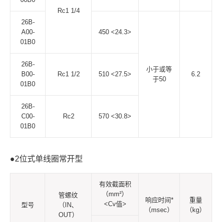
Rc1 1/4
26B-
A00-
450 <24.3>
01B0
26B-
小于或等
B00-
Rc1 1/2
510 <27.5>
6.2
于50
01B0
26B-
C00-
Rc2
570 <30.8>
01B0
●2位式单线圈常开型
有效截面积
（mm²）
管螺纹
响应时间*
重量
<Cv值>
型号
（IN、
（msec）
（kg）
OUT）