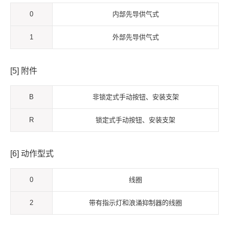
0
内部先导供气式
1
外部先导供气式
[5] 附件
B
非锁定式手动按钮、安装支架
R
锁定式手动按钮、安装支架
[6] 动作型式
0
线圈
2
带有指示灯和浪涌抑制器的线圈