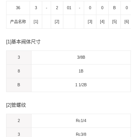
36
3
-
2
01
-
0
0
B
0
产品名称
[1]
[2]
[3]
[4]
[5]
[6]
[1]基本阀体尺寸
3
3/8B
8
1B
B
1 1/2B
[2]管螺纹
2
Rc1/4
3
Rc3/8