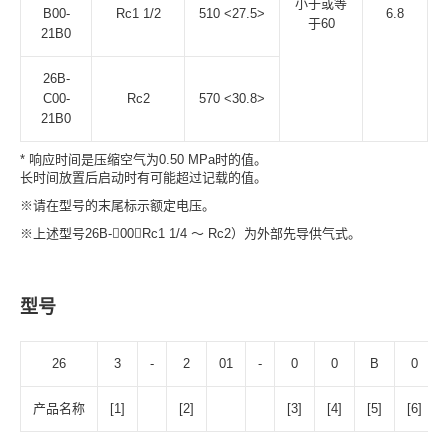
小于或等
B00-
Rc1 1/2
510 <27.5>
6.8
于60
21B0
26B-
C00-
Rc2
570 <30.8>
21B0
* 响应时间是压缩空气为0.50 MPa时的值。
长时间放置后启动时有可能超过记载的值。
※请在型号的末尾标示额定电压。
※上述型号26B-00（Rc1 1/4 ～ Rc2）为外部先导供气式。
型号
26
3
-
2
01
-
0
0
B
0
产品名称
[1]
[2]
[3]
[4]
[5]
[6]