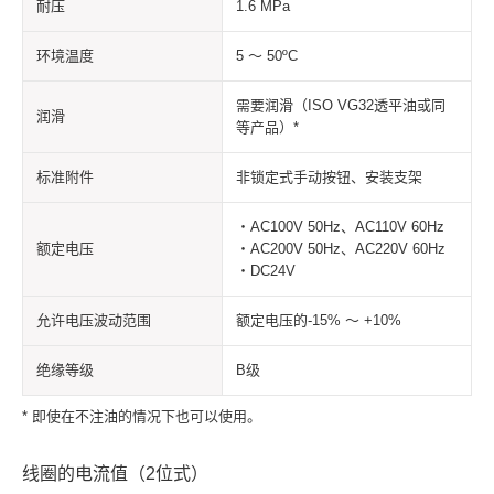
耐压
1.6 MPa
环境温度
5 ～ 50ºC
需要润滑（ISO VG32透平油或同
润滑
等产品）*
标准附件
非锁定式手动按钮、安装支架
・AC100V 50Hz、AC110V 60Hz
额定电压
・AC200V 50Hz、AC220V 60Hz
・DC24V
允许电压波动范围
额定电压的-15% ～ +10%
绝缘等级
B级
* 即使在不注油的情况下也可以使用。
线圈的电流值（2位式）