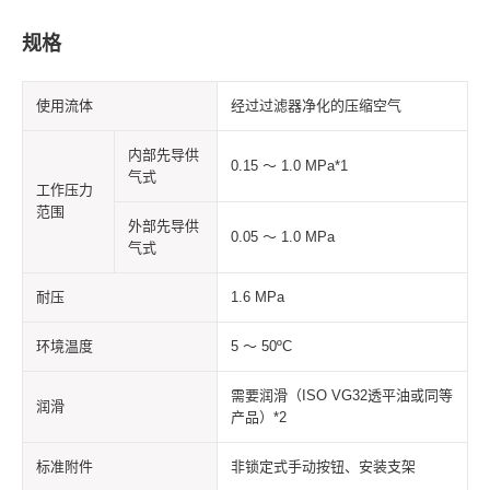
规格
使用流体
经过过滤器净化的压缩空气
内部先导供
0.15 ～ 1.0 MPa*1
气式
工作压力
范围
外部先导供
0.05 ～ 1.0 MPa
气式
耐压
1.6 MPa
环境温度
5 ～ 50ºC
需要润滑（ISO VG32透平油或同等
润滑
产品）*2
标准附件
非锁定式手动按钮、安装支架