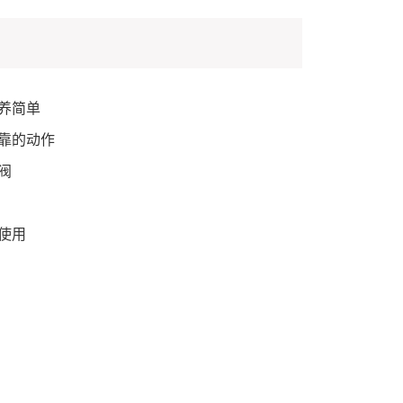
养简单
靠的动作
阀
使用