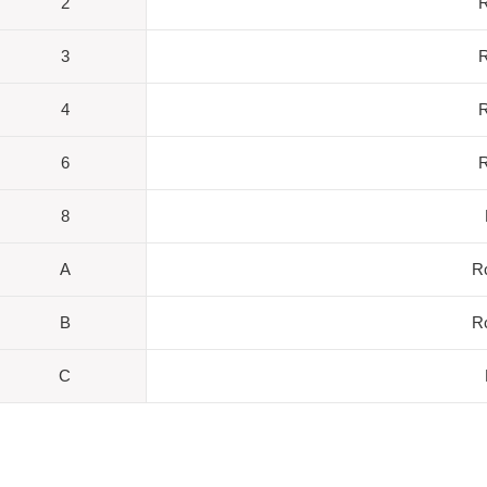
2
R
3
R
4
R
6
R
8
A
R
B
R
C