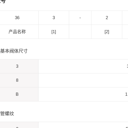
型号
36
3
-
2
产品名称
[1]
[2]
1]基本阀体尺寸
3
8
B
1
2]管螺纹