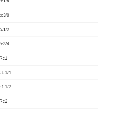
c1/4
c3/8
c1/2
c3/4
Rc1
c1 1/4
c1 1/2
Rc2