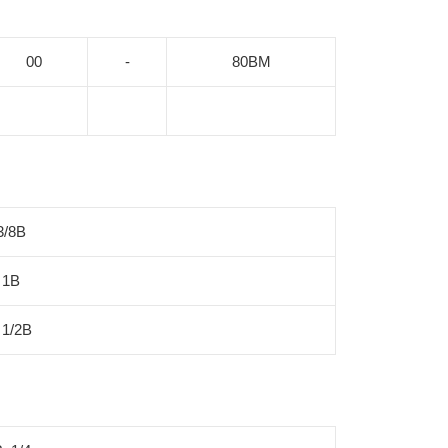
00
-
80BM
3/8B
1B
 1/2B