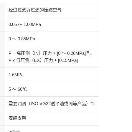
经过过滤器过滤的压缩空气
0.05 ～ 1.00MPa
）
0 ～ 0.85MPa
P = 高压侧（IN）压力 + [0 ～ 0.20MPa]且、
P ≤ 低压侧（EX）压力 + [0.15MPa]
1.6MPa
5 ～ 60℃
需要润滑（ISO VG32透平油或同等产品）*2
安装支架